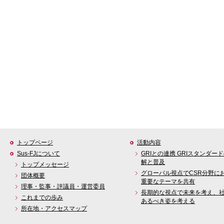
トップページ
活動内容
Sus-FJについて
GRIとの連携 GRIスタンダー
解と普及
トップメッセージ
グローバル視点でCSR分野に
団体概要
重要なテーマを共有
理事・監事・評議員・運営委員
長期的な視点で未来を考え、
これまでの歩み
あるべき姿を考える
所在地・アクセスマップ